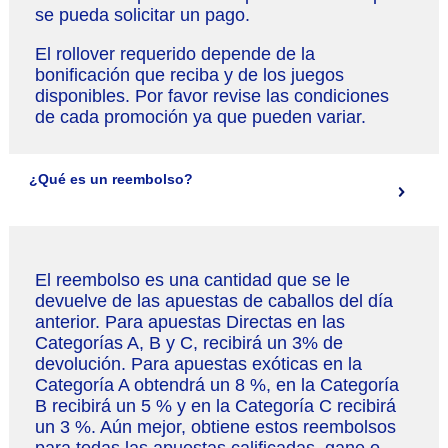
se pueda solicitar un pago.
El rollover requerido depende de la
bonificación que reciba y de los juegos
disponibles. Por favor revise las condiciones
de cada promoción ya que pueden variar.
¿Qué es un reembolso?
El reembolso es una cantidad que se le
devuelve de las apuestas de caballos del día
anterior. Para apuestas Directas en las
Categorías A, B y C, recibirá un 3% de
devolución. Para apuestas exóticas en la
Categoría A obtendrá un 8 %, en la Categoría
B recibirá un 5 % y en la Categoría C recibirá
un 3 %. Aún mejor, obtiene estos reembolsos
para todas las apuestas calificadas, gane o