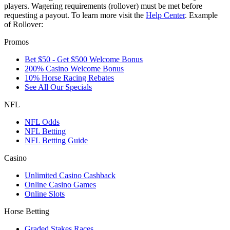
players. Wagering requirements (rollover) must be met before
requesting a payout. To learn more visit the
Help Center
. Example
of Rollover:
Promos
Bet $50 - Get $500 Welcome Bonus
200% Casino Welcome Bonus
10% Horse Racing Rebates
See All Our Specials
NFL
NFL Odds
NFL Betting
NFL Betting Guide
Casino
Unlimited Casino Cashback
Online Casino Games
Online Slots
Horse Betting
Graded Stakes Races