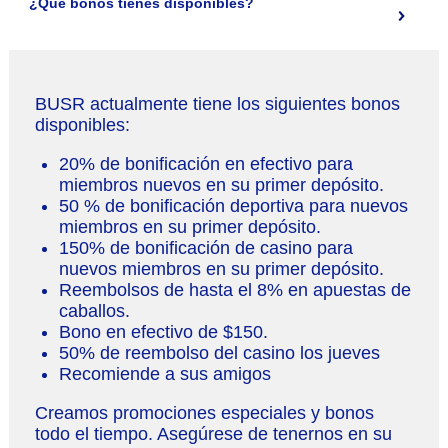
¿Qué bonos tienes disponibles?
BUSR actualmente tiene los siguientes bonos
disponibles:
20% de bonificación en efectivo para
miembros nuevos en su primer depósito.
50 % de bonificación deportiva para nuevos
miembros en su primer depósito.
150% de bonificación de casino para
nuevos miembros en su primer depósito.
Reembolsos de hasta el 8% en apuestas de
caballos.
Bono en efectivo de $150.
50% de reembolso del casino los jueves
Recomiende a sus amigos
Creamos promociones especiales y bonos
todo el tiempo. Asegúrese de tenernos en su