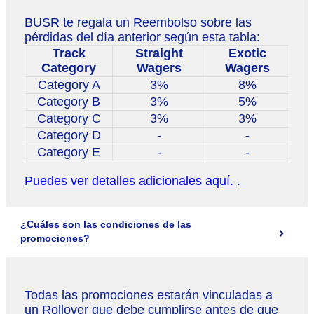
BUSR te regala un Reembolso sobre las
pérdidas del día anterior según esta tabla:
Track
Straight
Exotic
Category
Wagers
Wagers
Category A
3%
8%
Category B
3%
5%
Category C
3%
3%
Category D
-
-
Category E
-
-
Puedes ver detalles adicionales aquí.
.
¿Cuáles son las condiciones de las
promociones?
Todas las promociones estarán vinculadas a
un Rollover que debe cumplirse antes de que