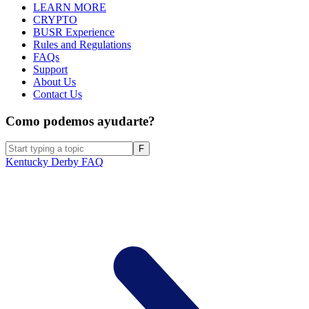
LEARN MORE
CRYPTO
BUSR Experience
Rules and Regulations
FAQs
Support
About Us
Contact Us
Como podemos ayudarte?
F
Kentucky Derby FAQ