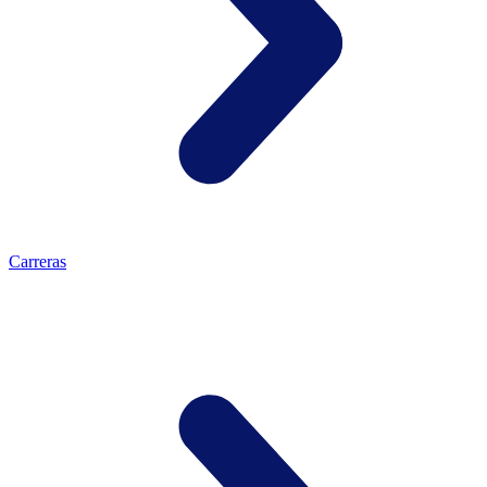
Carreras