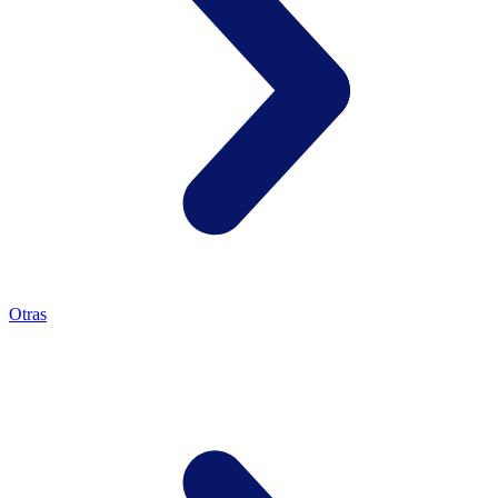
Otras