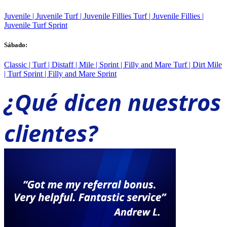
Juvenile |
Juvenile Turf |
Juvenile Fillies Turf |
Juvenile Fillies |
Juvenile Turf Sprint
Sábado:
Classic |
Turf |
Distaff |
Mile |
Sprint |
Filly and Mare Turf |
Dirt Mile
|
Turf Sprint |
Filly and Mare Sprint
¿Qué dicen nuestros
clientes?