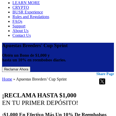
LEARN MORE
CRYPTO
BUSR Experience
Rules and Regulations
FAQs
Support
About Us
Contact Us
Apuestas Breeders' Cup Sprint
Obtén un Bono de $1,000 y
hasta un 10% en reembolsos diarios.
Reclamar Ahora
Share Page
Home
»
Apuestas Breeders’ Cup Sprint
¡RECLAMA HASTA $1,000
EN TU PRIMER DEPÓSITO!
¡$1,000 En Efectivo Más Un 10% De Reembolsos