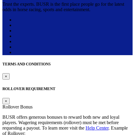
Trust the experts. BUSR is the first place people go for the latest
odds in horse racing, sports and entertainment.
TERMS AND CONDITIONS
×
ROLLOVER REQUIREMENT
×
Rollover Bonus
BUSR offers generous bonuses to reward both new and loyal
players. Wagering requirements (rollover) must be met before
requesting a payout. To learn more visit the
Help Center
. Example
of Rollover: