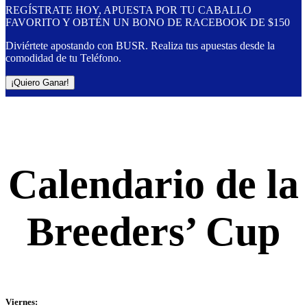
REGÍSTRATE HOY, APUESTA POR TU CABALLO
FAVORITO Y OBTÉN UN BONO DE RACEBOOK DE $150
Diviértete apostando con BUSR. Realiza tus apuestas desde la
comodidad de tu Teléfono.
¡Quiero Ganar!
Calendario de la
Breeders’ Cup
Viernes: