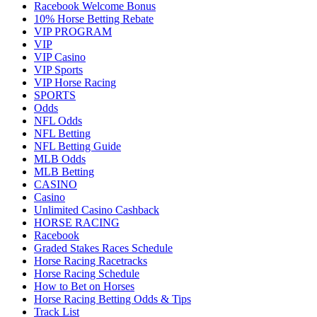
Racebook Welcome Bonus
10% Horse Betting Rebate
VIP PROGRAM
VIP
VIP Casino
VIP Sports
VIP Horse Racing
SPORTS
Odds
NFL Odds
NFL Betting
NFL Betting Guide
MLB Odds
MLB Betting
CASINO
Casino
Unlimited Casino Cashback
HORSE RACING
Racebook
Graded Stakes Races Schedule
Horse Racing Racetracks
Horse Racing Schedule
How to Bet on Horses
Horse Racing Betting Odds & Tips
Track List