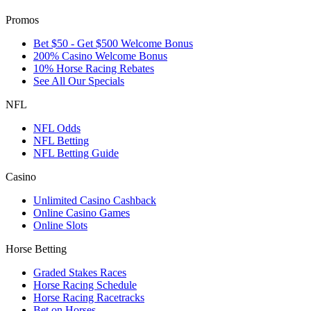
Promos
Bet $50 - Get $500 Welcome Bonus
200% Casino Welcome Bonus
10% Horse Racing Rebates
See All Our Specials
NFL
NFL Odds
NFL Betting
NFL Betting Guide
Casino
Unlimited Casino Cashback
Online Casino Games
Online Slots
Horse Betting
Graded Stakes Races
Horse Racing Schedule
Horse Racing Racetracks
Bet on Horses